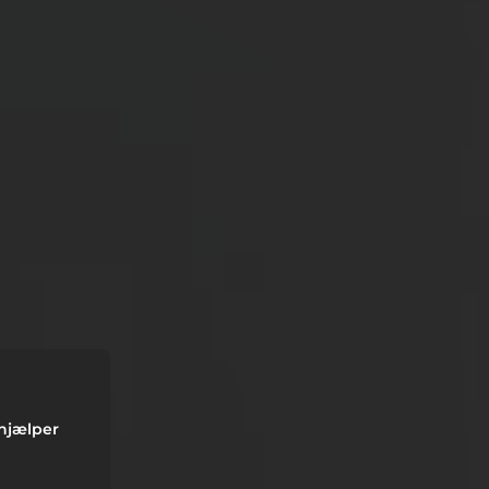
R
 hjælper