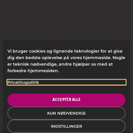
Vi bruger cookies og lignende teknologier for at give
dig den bedste oplevelse på vores hjemmeside. Nogle
er teknisk nødvendige, andre hjælper os med at
forbedre hjemmesiden.
Privatlivspolitik
VI ER COLORONA
Colorona arbejder med ekspertise inden for
ACCEPTÉR ALLE
skabende kreativitet. Vi ønsker ikke at være en
virksomhed, der opfylder alle behov. I stedet
KUN NØDVENDIGE
adskiller vi os der, hvor vi kan gøre en ekstraordinær
forskel på kundernes arbejdspladser.
INDSTILLINGER