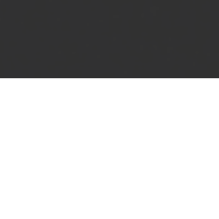
Colorona etableredes i 2013 og er i
dag en del af
Rahmqvist Delectum
. Vi
er et af flere specialiserede
varemærker inden for
Rahmqvistgruppen.
MERE OM RAHMQVIST