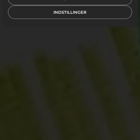
Vores produkter er naturligvis ergonomisk
designede og indeholder ingen skadelige kemikalier.
INDSTILLINGER