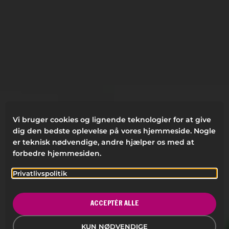
Vi bruger cookies og lignende teknologier for at give
dig den bedste oplevelse på vores hjemmeside. Nogle
er teknisk nødvendige, andre hjælper os med at
forbedre hjemmesiden.
Privatlivspolitik
KREATIVITET ER PASSION
Uanset om du er barn eller voksen, vil du elske vores
ACCEPTÉR ALLE
miljøvenlige, pædagogiske hjælpemidler. Slip
kreativiteten løs – i hjemmet, på jobbet eller i skolen.
KUN NØDVENDIGE