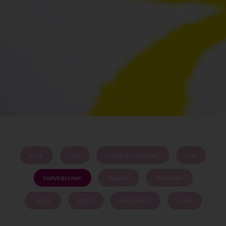
ALLE
LIM
TUSCH & FILTPENNE
LER
FARVEBLYANT
MALING
TILBEHØR
SAKSE
KRIDT
SIKKERHED
SAND