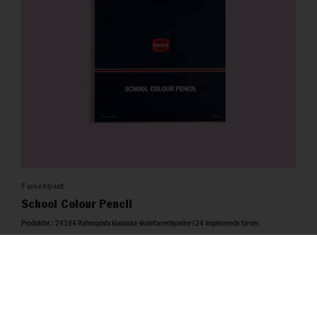
Farveblyant
School Colour Pencil
Produktnr.: 24184 Rahmqvists klassiske skolefarveblyanter i 24 inspirerende farver.
Download produktblad