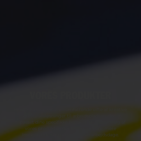
VORES PRODUKTER
Hos Colorona har vi en omfattende vifte af kreative
oprettelsesløsninger til arbejdspladsen, der er
tilpasset dine specifikke behov. Her er et udvalg af
vores produkter, der skaber sjovere, mere
inspirerende og mere effektive arbejdsdage.