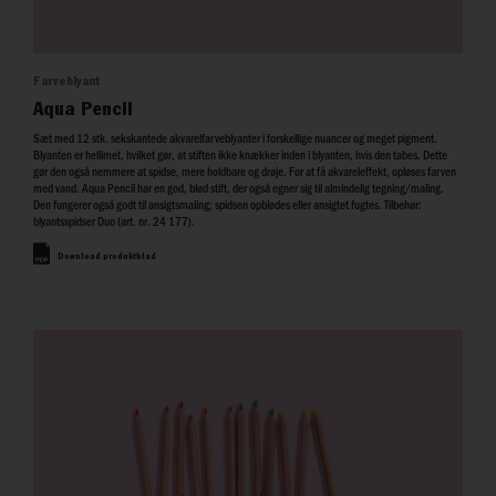
Farveblyant
Aqua Pencil
Sæt med 12 stk. sekskantede akvarelfarveblyanter i forskellige nuancer og meget pigment.
Blyanten er hellimet, hvilket gør, at stiften ikke knækker inden i blyanten, hvis den tabes. Dette
gør den også nemmere at spidse, mere holdbare og drøje. For at få akvareleffekt, opløses farven
med vand. Aqua Pencil har en god, blød stift, der også egner sig til almindelig tegning/maling.
Den fungerer også godt til ansigtsmaling; spidsen opblødes eller ansigtet fugtes. Tilbehør:
blyantsspidser Duo (art. nr. 24 177).
Download produktblad